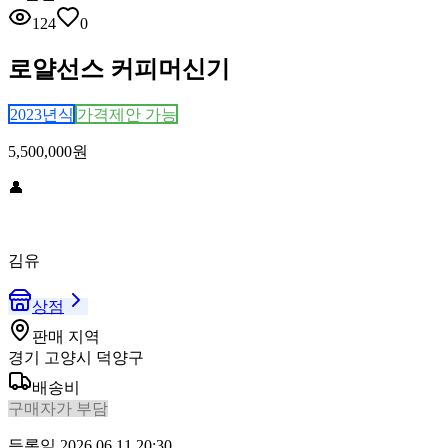
124
0
로얄선스 커피머신기
2023
년식
가격제안 가능
5,500,000
원
👤
김유
상점
판매 지역
경기 고양시 덕양구
배송비
구매자가 부담
등록일
2026.06.11 20:30