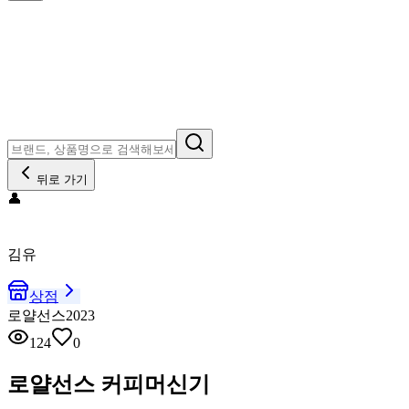
뒤로 가기
👤
김유
상점
로얄선스2023
124
0
로얄선스 커피머신기