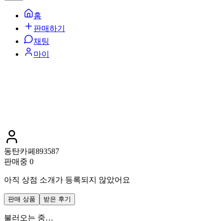
홈
판매하기
채팅
마이
동탄카페893587
판매중
0
아직 상점 소개가 등록되지 않았어요
판매 상품
받은 후기
불러오는 중…